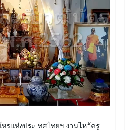
โหรแห่งประเทศไทยฯ งานไหว้ครู