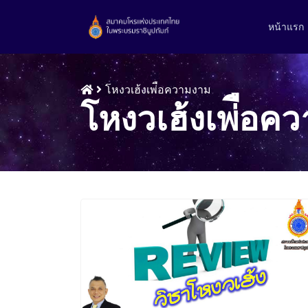
หน้าแรก
โหงวเฮ้งเพ่ือความงาม
โหงวเฮ้งเพ่ือค