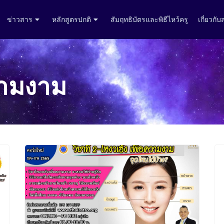
ข่าวสาร
หลักสูตรปกติ
สัมฤทธิบัตรและพิธีไหว้ครู
เกี่ยวกั
วามงาม