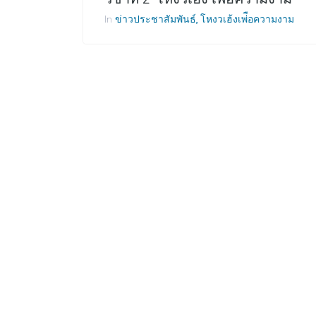
In
ข่าวประชาสัมพันธ์
โหงวเฮ้งเพ่ือความงาม