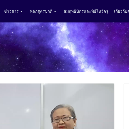
ข่าวสาร
หลักสูตรปกติ
สัมฤทธิบัตรและพิธีไหว้ครู
เกี่ยวกั