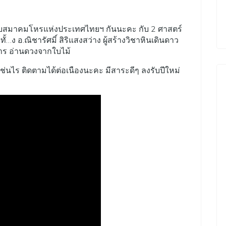
ับสมาคมโหรแห่งประเทศไทยฯ กันนะคะ กับ 2 ศาสตร์
ั้
…
ง อ.ณิชารัศมิ์ สิริแสงสว่าง ผู้สร้างวิชาหินเดินดาว
การ อ่านดวงจากใบไม้
ช่นไร ติดตามได้ต่อเนืองนะคะ มีสาระดีๆ ลงรับปีใหม่