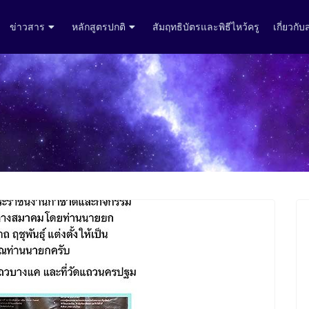
ข่าวสาร
หลักสูตรปกติ
สัมฤทธิบัตรและพิธีไหว้ครู
เกี่ยวกั