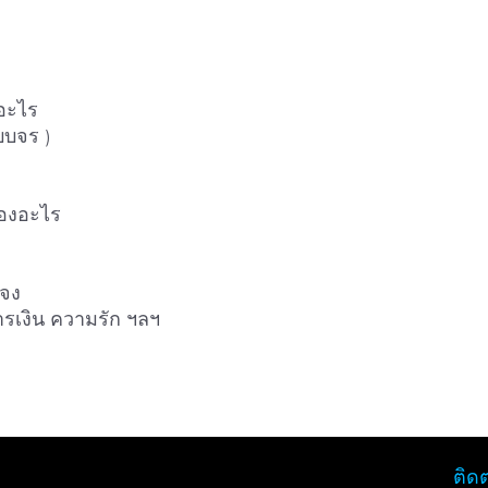
อะไร
บบจร )
องอะไร
ะจง
ารเงิน ความรัก ฯลฯ
ติด