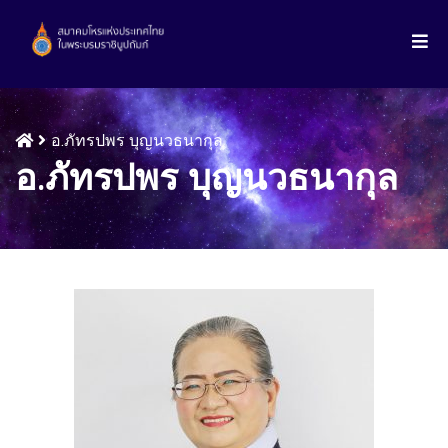
อ.ภัทรปพร บุญนวธนากุล
อ.ภัทรปพร บุญนวธนากุล