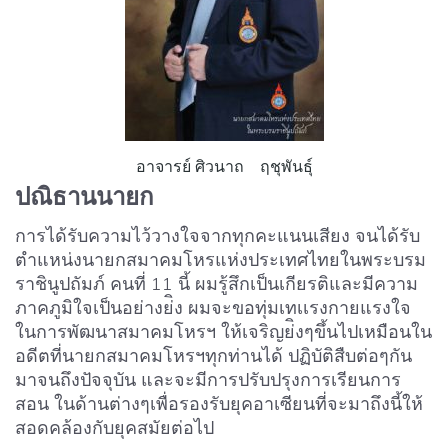
อาจารย์ ศิวนาถ ฤชุพันธุ์
ปณิธานนายก
การได้รับความไว้วางใจจากทุกคะแนนเสียง จนได้รับ
ตำแหน่งนายกสมาคมโหรแห่งประเทศไทยในพระบรม
ราชินูปถัมภ์ คนที่ 11 นี้ ผมรู้สึกเป็นเกียรติและมีความ
ภาคภูมิใจเป็นอย่างย่ิง ผมจะขอทุ่มเทเเรงกายแรงใจ
ในการพัฒนาสมาคมโหรฯ ให้เจริญย่ิงๆขึ้นไปเหมือนใน
อดีตที่นายกสมาคมโหรฯทุกท่านได้ ปฏิบัติสืบต่อๆกัน
มาจนถึงปัจจุบัน และจะมีการปรับปรุงการเรียนการ
สอน ในด้านต่างๆเพื่อรองรับยุคอาเซียนที่จะมาถึงนี้ให้
สอดคล้องกับยุคสมัยต่อไป