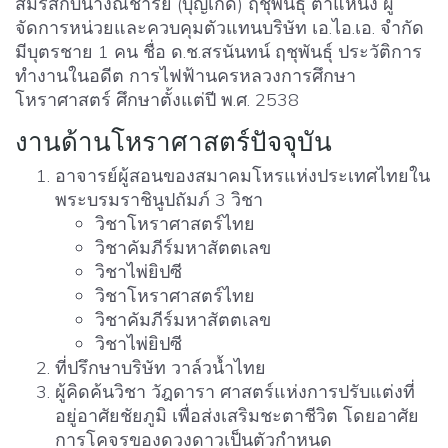
สมรสกับนางณิชารีย์ (บุญเกิด) ฤชุพันธุ์ ตำแหน่ง ผู้
จัดการหน่วยและควบคุมตัวแทนบริษัท เอ.ไอ.เอ. จำกัด
มีบุตรชาย 1 คน ชื่อ ด.ช.สรนันทน์ ฤชุพันธุ์ ประวัติการ
ทำงานในอดีต การไฟฟ้านครหลวงการศึกษา
โหราศาสตร์ ศึกษาตั้งแต่ปี พ.ศ. 2538
งานด้านโหราศาสตร์ปัจจุบัน
อาจารย์ผู้สอนของสมาคมโหรแห่งประเทศไทยใน
พระบรมราชินูปถัมภ์ 3 วิชา
วิชาโหราศาสตร์ไทย
วิชาคัมภีร์มหาสัตตเลข
วิชาไพ่ยิปซี
วิชาโหราศาสตร์ไทย
วิชาคัมภีร์มหาสัตตเลข
วิชาไพ่ยิปซี
ที่ปรึกษาบริษัท วาล์วน้ำไทย
ผู้คิดค้นวิชา วัฎดารา ศาสตร์แห่งการปรับแต่งที่
อยู่อาศัยชัยภูมิ เพื่อส่งเสริมชะตาชีวิต โดยอาศัย
การโคจรของดวงดาวเป็นตัวกำหนด